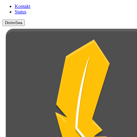
Kontakt
Status
DistroSea