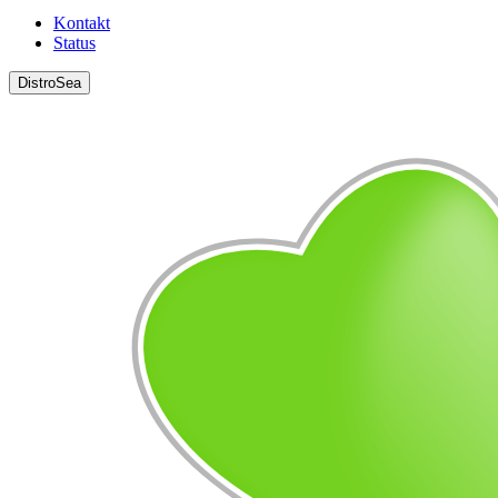
Kontakt
Status
DistroSea