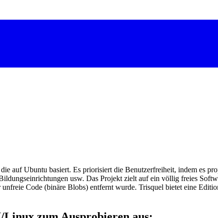
die auf Ubuntu basiert. Es priorisiert die Benutzerfreiheit, indem es pro
 Bildungseinrichtungen usw. Das Projekt zielt auf ein völlig freies So
 unfreie Code (binäre Blobs) entfernt wurde. Trisquel bietet eine Edi
U/Linux zum Ausprobieren aus: