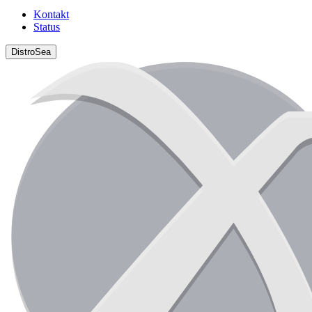
Kontakt
Status
DistroSea