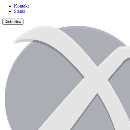
Kontakt
Status
DistroSea