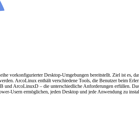
Reihe vorkonfigurierter Desktop-Umgebungen bereitstellt. Ziel ist es, 
rden. ArcoLinux enthält verschiedene Tools, die Benutzer beim Erle
B und ArcoLinuxD – die unterschiedliche Anforderungen erfüllen. D
s Power-Usern ermöglichen, jeden Desktop und jede Anwendung zu instal