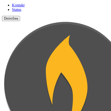
Kontakt
Status
DistroSea