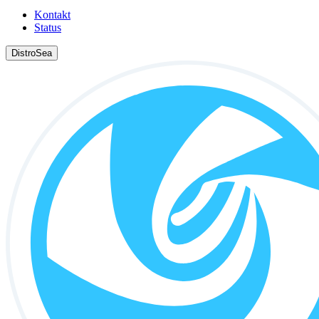
Kontakt
Status
DistroSea