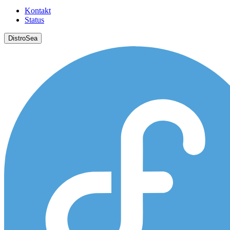
Kontakt
Status
DistroSea