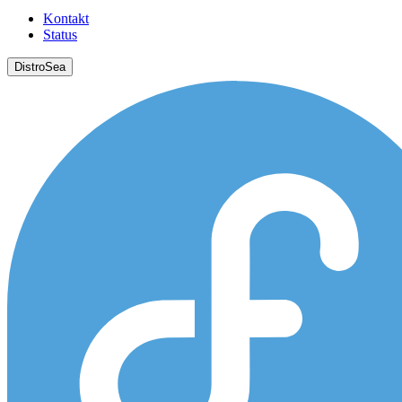
Kontakt
Status
DistroSea