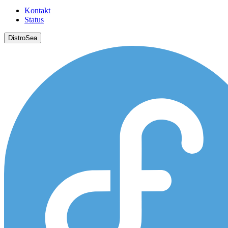
Kontakt
Status
DistroSea