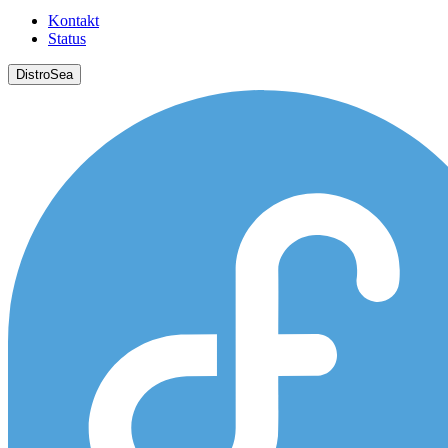
Kontakt
Status
DistroSea