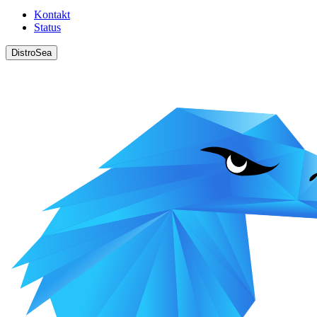
Kontakt
Status
DistroSea