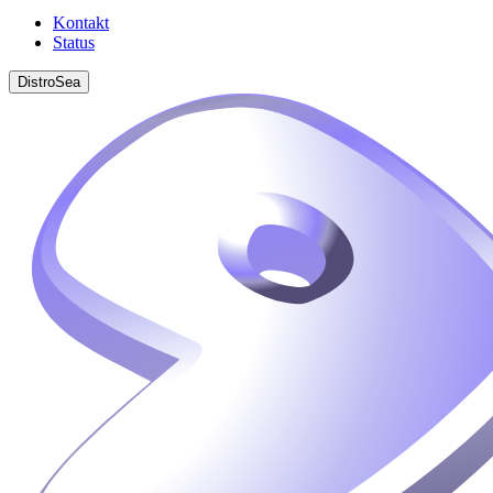
Kontakt
Status
DistroSea