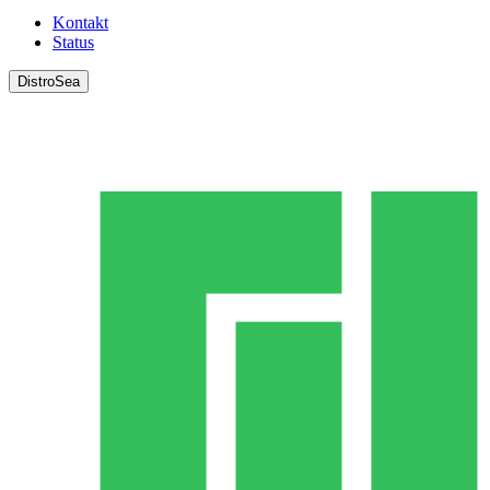
Kontakt
Status
DistroSea