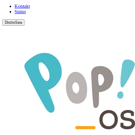
Kontakt
Status
DistroSea