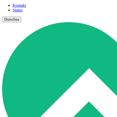
Kontakt
Status
DistroSea