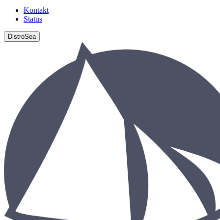
Kontakt
Status
DistroSea