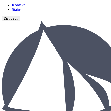
Kontakt
Status
DistroSea