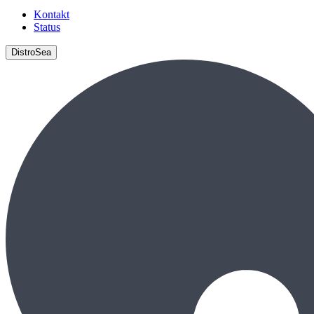
Kontakt
Status
DistroSea