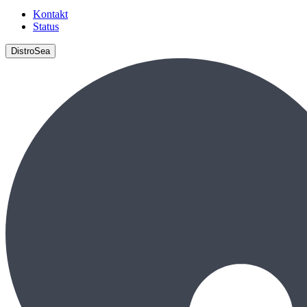
Kontakt
Status
DistroSea