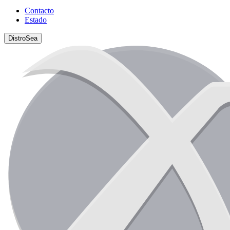
Contacto
Estado
DistroSea