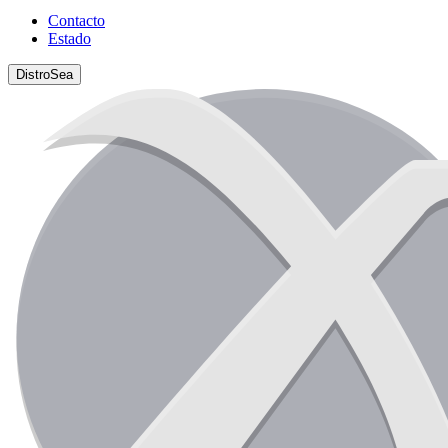
Contacto
Estado
DistroSea