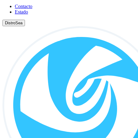
Contacto
Estado
DistroSea