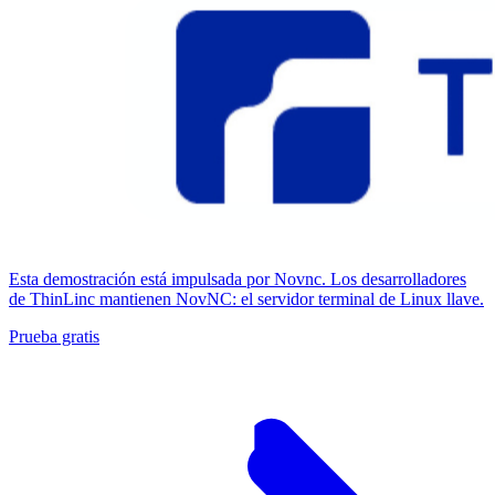
Esta demostración está impulsada por Novnc. Los desarrolladores
de ThinLinc mantienen NovNC: el servidor terminal de Linux llave.
Prueba gratis