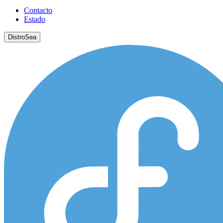
Contacto
Estado
DistroSea