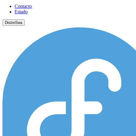
Contacto
Estado
DistroSea