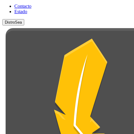
Contacto
Estado
DistroSea