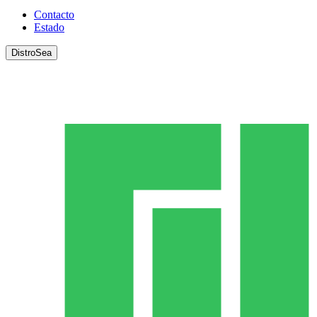
Contacto
Estado
DistroSea