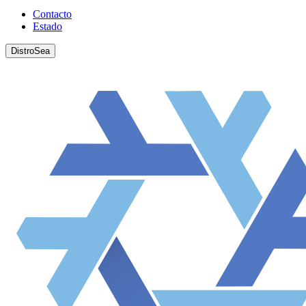
Contacto
Estado
DistroSea