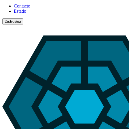
Contacto
Estado
DistroSea