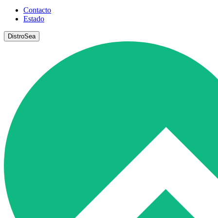
Contacto
Estado
DistroSea