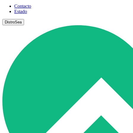
Contacto
Estado
DistroSea