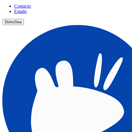
Contacto
Estado
DistroSea