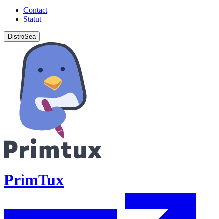
Contact
Statut
DistroSea
PrimTux