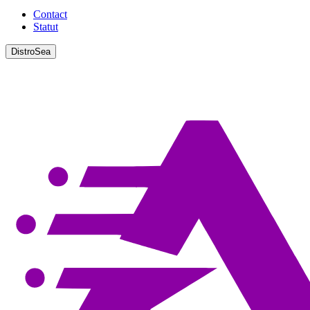
Contact
Statut
DistroSea