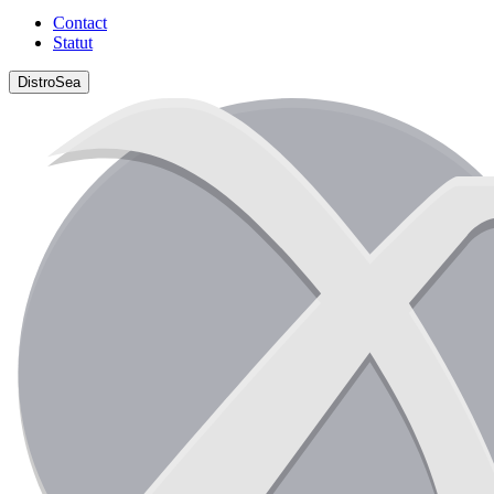
Contact
Statut
DistroSea