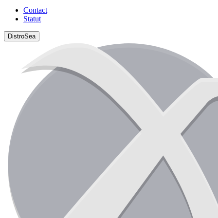
Contact
Statut
DistroSea