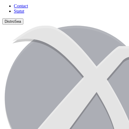
Contact
Statut
DistroSea