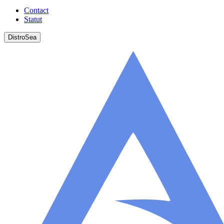
Contact
Statut
DistroSea