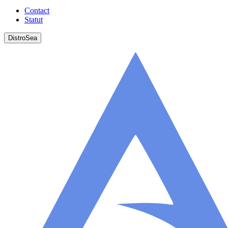
Contact
Statut
DistroSea