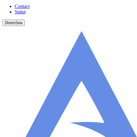
Contact
Statut
DistroSea