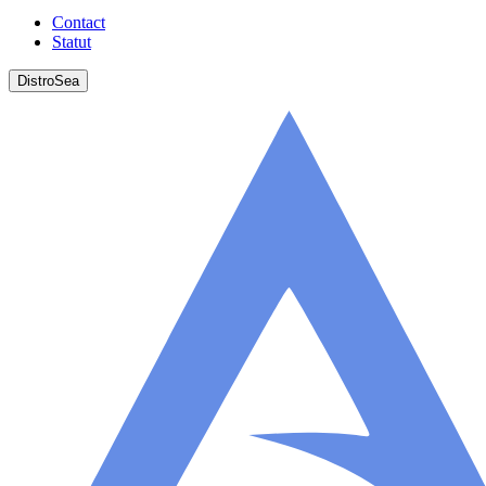
Contact
Statut
DistroSea