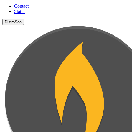
Contact
Statut
DistroSea