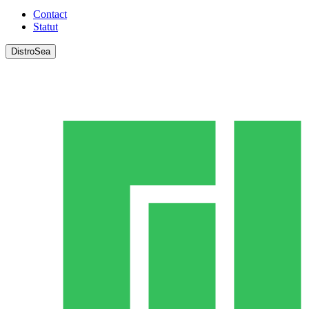
Contact
Statut
DistroSea