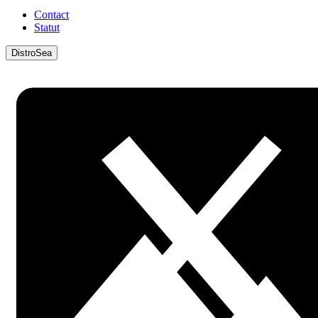
Contact
Statut
DistroSea