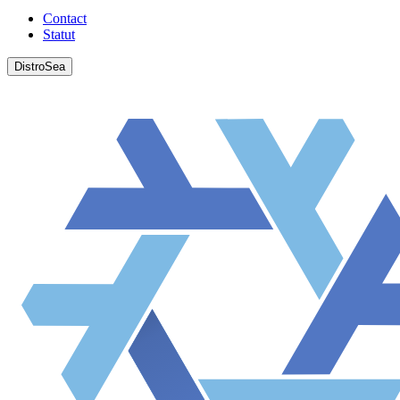
Contact
Statut
DistroSea