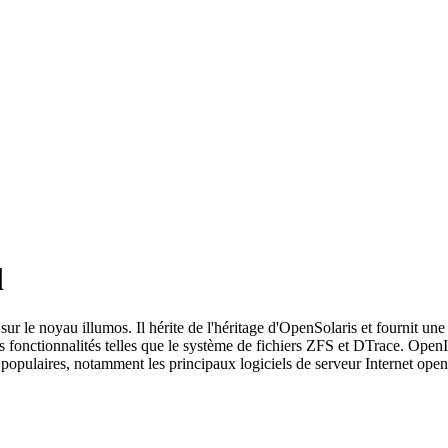
l
ur le noyau illumos. Il hérite de l'héritage d'OpenSolaris et fournit un
des fonctionnalités telles que le système de fichiers ZFS et DTrace. Ope
pulaires, notamment les principaux logiciels de serveur Internet open sou