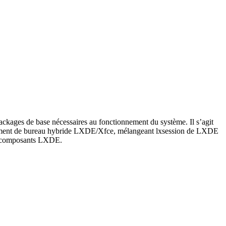
packages de base nécessaires au fonctionnement du système. Il s’agit
ronnement de bureau hybride LXDE/Xfce, mélangeant lxsession de LXDE
es composants LXDE.