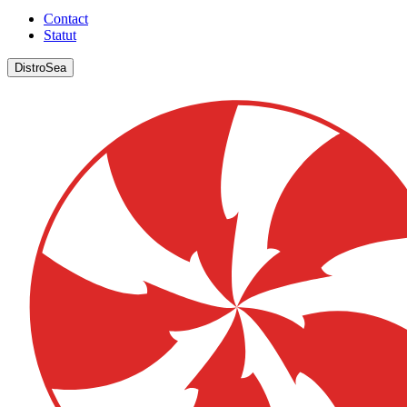
Contact
Statut
DistroSea