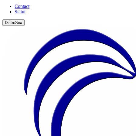
Contact
Statut
DistroSea