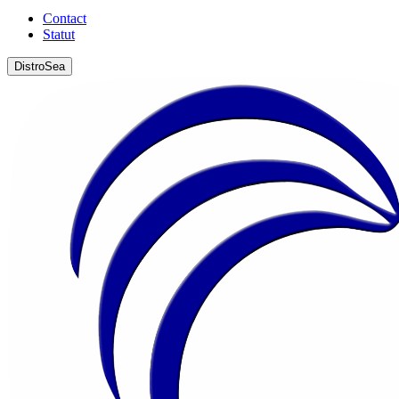
Contact
Statut
DistroSea